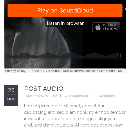
POST AUDIO
28
Noviembre 28, 2014
Uncategorized
0 Comments
NOV
Lorem ipsum dolor sit amet, consetetur
sadipscing elitr, sed diam nonumy eirmod tempor
invidunt ut labore et dolore magna aliquyam
erat, sed diam voluptua. At vero eos et accusam