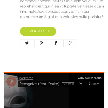
commodi consequatur? Quis autem vel eum iure
reprehenderit qui in ea voluptate velit esse quam
nihil molestiae consequatur, vel illum qui
dolorem eum fugiat quo voluptas nulla pariatur?
VER MÁS