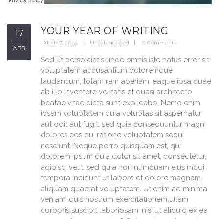
YOUR YEAR OF WRITING
17
Abril 17, 2015
Uncategorized
0 Comments
ABR
Sed ut perspiciatis unde omnis iste natus error sit
voluptatem accusantium doloremque
laudantium, totam rem aperiam, eaque ipsa quae
ab illo inventore veritatis et quasi architecto
beatae vitae dicta sunt explicabo. Nemo enim
ipsam voluptatem quia voluptas sit aspernatur
aut odit aut fugit, sed quia consequuntur magni
dolores eos qui ratione voluptatem sequi
nesciunt. Neque porro quisquam est, qui
dolorem ipsum quia dolor sit amet, consectetur,
adipisci velit, sed quia non numquam eius modi
tempora incidunt ut labore et dolore magnam
aliquam quaerat voluptatem. Ut enim ad minima
veniam, quis nostrum exercitationem ullam
corporis suscipit laboriosam, nisi ut aliquid ex ea